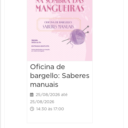
Artesa
02/12/20
02/12/2026
14:00 às
Oficina de
bargello: Saberes
manuais
25/08/2026 até
25/08/2026
14:30 às 17:00