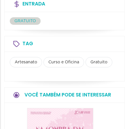
ENTRADA
GRATUITO
TAG
Artesanato
Curso e Oficina
Gratuito
VOCÊ TAMBÉM PODE SE INTERESSAR
37ª Fei
Nacion