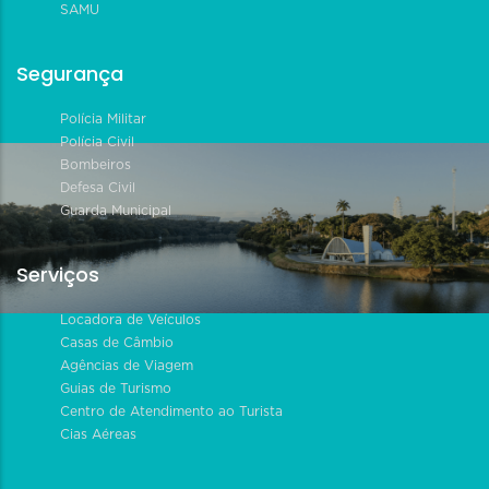
SAMU
Segurança
Polícia Militar
Polícia Civil
Bombeiros
Defesa Civil
Guarda Municipal
Serviços
Locadora de Veículos
Casas de Câmbio
Agências de Viagem
Guias de Turismo
Centro de Atendimento ao Turista
Cias Aéreas