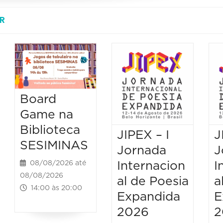
R
Board
Game na
Biblioteca
JIPEX – I
J
SESIMINAS
Jornada
J
Internacion
I
08/08/2026 até
08/08/2026
al de Poesia
a
14:00 às 20:00
Expandida
E
2026
2