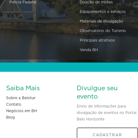
Polícia Federal
Doação de mídias
Equipamentos e serviços
Materiais de divulgação
Observatório do Turismo
Principais atrativos
Venda BH
Saiba Mais
Divulgue seu
evento
Sobre a Belotur
Contato
Envio de informações para
Negócios em BH
divulgação de eventos no Portal
Blog
Belo Horizonte
CADASTRAR