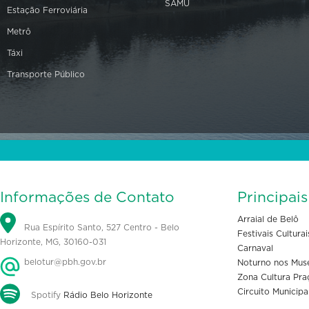
SAMU
Estação Ferroviária
Metrô
Táxi
Transporte Público
Informações de Contato
Principai
Arraial de Belô
Rua Espírito Santo, 527 Centro - Belo
Festivais Culturai
Horizonte, MG, 30160-031
Carnaval
belotur@pbh.gov.br
Noturno nos Mus
Zona Cultura Pra
Circuito Municipa
Spotify
Rádio Belo Horizonte