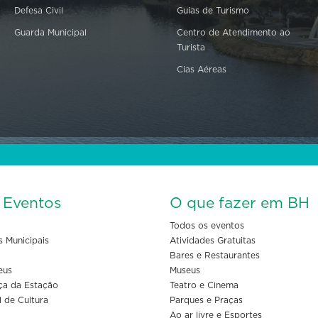
Defesa Civil
Guias de Turismo
Guarda Municipal
Centro de Atendimento ao
Turista
Cias Aéreas
s Eventos
O que fazer em BH
Todos os eventos
s Municipais
Atividades Gratuitas
Bares e Restaurantes
eus
Museus
ça da Estação
Teatro e Cinema
l de Cultura
Parques e Praças
Ao ar livre e Esportes