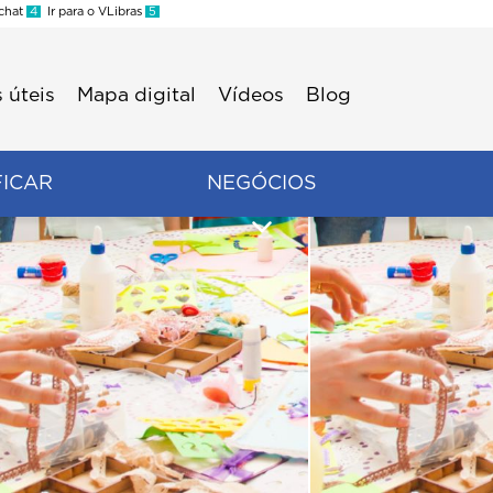
 chat
4
Ir para o VLibras
5
 úteis
Mapa digital
Vídeos
Blog
FICAR
NEGÓCIOS