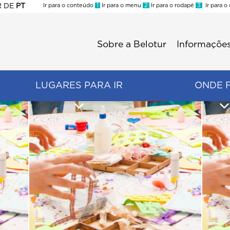
R
DE
PT
Ir para o conteúdo
1
Ir para o menu
2
Ir para o rodapé
3
Ir para o
ES
Sobre a Belotur
Informações
Menu
second
LUGARES PARA IR
ONDE 