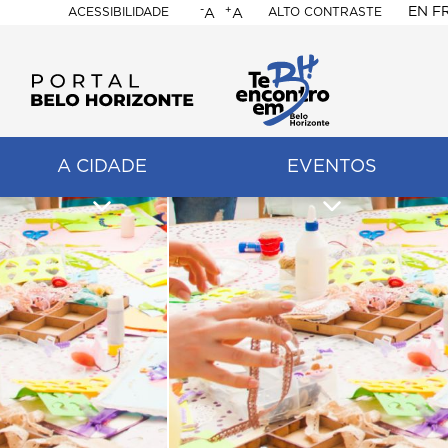
-
+
EN
F
ACESSIBILIDADE
ALTO CONTRASTE
A
A
PORTAL
BELO
HORIZONTE
A CIDADE
EVENTOS
ação
pal