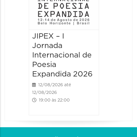
JIPEX – I
JIPEX –
Jornada
Jorna
Internacional de
Intern
Poesia
Poesia
Expandida 2026
Expan
12/08/2026 até
13/08/20
12/08/2026
13/08/2026
19:00 às 22:00
09:00 às