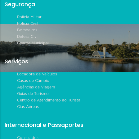
Segurança
Polícia Militar
Polícia Civil
Bombeiros
Defesa Civil
Guarda Municipal
Serviços
Locadora de Veículos
Casas de Câmbio
Agências de Viagem
Guias de Turismo
Centro de Atendimento ao Turista
Cias Aéreas
Internacional e Passaportes
Consulados