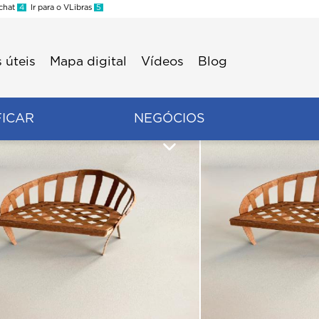
 chat
4
Ir para o VLibras
5
 úteis
Mapa digital
Vídeos
Blog
FICAR
NEGÓCIOS