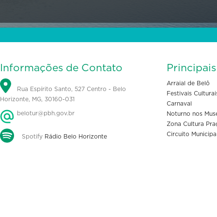
Informações de Contato
Principai
Arraial de Belô
Rua Espírito Santo, 527 Centro - Belo
Festivais Culturai
Horizonte, MG, 30160-031
Carnaval
belotur@pbh.gov.br
Noturno nos Mus
Zona Cultura Pra
Circuito Municipa
Spotify
Rádio Belo Horizonte