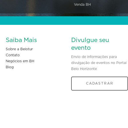
Venda BH
Saiba Mais
Divulgue seu
evento
Sobre a Belotur
Contato
Envio de informações para
Negócios em BH
divulgação de eventos no Portal
Blog
Belo Horizonte
CADASTRAR