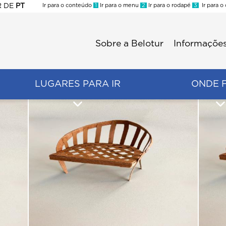
R
DE
PT
Ir para o conteúdo
1
Ir para o menu
2
Ir para o rodapé
3
Ir para o
ES
Sobre a Belotur
Informações
Menu
second
LUGARES PARA IR
ONDE 