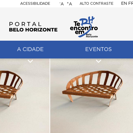
-
+
EN
F
ACESSIBILIDADE
ALTO CONTRASTE
A
A
PORTAL
BELO
HORIZONTE
A CIDADE
EVENTOS
ação
pal