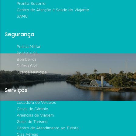
Pronto-Socorro
Centro de Atenção à Saúde do Viajante
SAMU
Segurança
Polícia Militar
Polícia Civil
Bombeiros
Defesa Civil
Guarda Municipal
Serviços
Locadora de Veículos
Casas de Câmbio
Agências de Viagem
Guias de Turismo
Centro de Atendimento ao Turista
Cias Aéreas