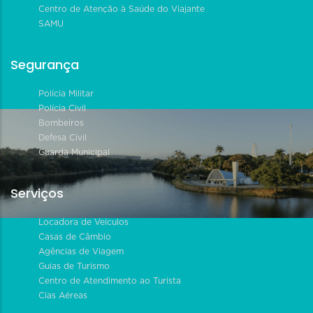
Centro de Atenção à Saúde do Viajante
SAMU
Segurança
Polícia Militar
Polícia Civil
Bombeiros
Defesa Civil
Guarda Municipal
Serviços
Locadora de Veículos
Casas de Câmbio
Agências de Viagem
Guias de Turismo
Centro de Atendimento ao Turista
Cias Aéreas