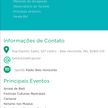
Materiais de divulgação
Observatório do Turismo
Principais atrativos
Venda BH
Informações de Contato
Rua Espírito Santo, 527 Centro - Belo Horizonte, MG, 30160-031
belotur@pbh.gov.br
Spotify
Rádio Belo Horizonte
Principais Eventos
Arraial de Belô
Festivais Culturais Municipais
Carnaval
Noturno nos Museus