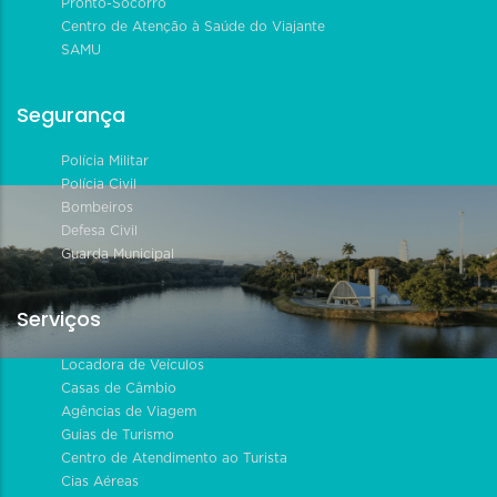
Pronto-Socorro
Centro de Atenção à Saúde do Viajante
SAMU
Segurança
Polícia Militar
Polícia Civil
Bombeiros
Defesa Civil
Guarda Municipal
Serviços
Locadora de Veículos
Casas de Câmbio
Agências de Viagem
Guias de Turismo
Centro de Atendimento ao Turista
Cias Aéreas