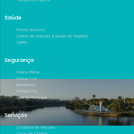
Transporte Público
Saúde
Pronto-Socorro
Centro de Atenção à Saúde do Viajante
SAMU
Segurança
Polícia Militar
Polícia Civil
Bombeiros
Defesa Civil
Guarda Municipal
Serviços
Locadora de Veículos
Casas de Câmbio