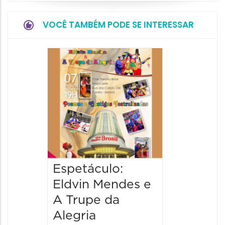
VOCÊ TAMBÉM PODE SE INTERESSAR
Pinóqu
Especi
pais
08/08/20
08/08/202
17:00 às 
Espetáculo:
Eldvin Mendes e
A Trupe da
Alegria