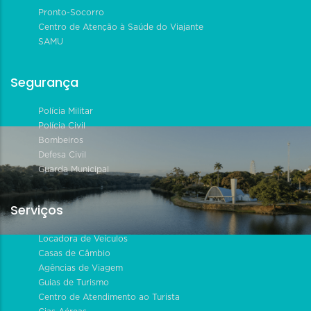
Pronto-Socorro
Centro de Atenção à Saúde do Viajante
SAMU
Segurança
Polícia Militar
Polícia Civil
Bombeiros
Defesa Civil
Guarda Municipal
Serviços
Locadora de Veículos
Casas de Câmbio
Agências de Viagem
Guias de Turismo
Centro de Atendimento ao Turista