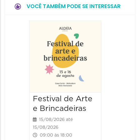
VOCÊ TAMBÉM PODE SE INTERESSAR
Festival de Arte
Festiv
e Brincadeiras
e Brin
15/08/2026 até
16/08/20
15/08/2026
16/08/2026
09:00 às 18:00
09:00 às