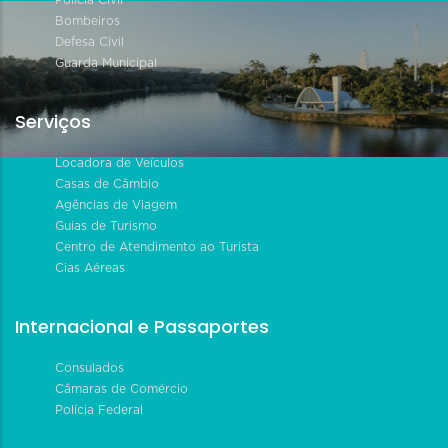
Polícia Civil
Bombeiros
Defesa Civil
Guarda Municipal
Serviços
Locadora de Veículos
Casas de Câmbio
Agências de Viagem
Guias de Turismo
Centro de Atendimento ao Turista
Cias Aéreas
Internacional e Passaportes
Consulados
Câmaras de Comércio
Polícia Federal