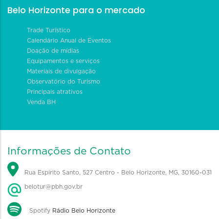
Belo Horizonte para o mercado
Trade Turístico
Calendário Anual de Eventos
Doação de mídias
Equipamentos e serviços
Materiais de divulgação
Observatório do Turismo
Principais atrativos
Venda BH
Informações de Contato
Rua Espírito Santo, 527 Centro - Belo Horizonte, MG, 30160-031
belotur@pbh.gov.br
Spotify
Rádio Belo Horizonte