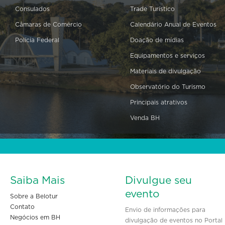
Consulados
Trade Turístico
Câmaras de Comércio
Calendário Anual de Eventos
Polícia Federal
Doação de mídias
Equipamentos e serviços
Materiais de divulgação
Observatório do Turismo
Principais atrativos
Venda BH
Saiba Mais
Divulgue seu
evento
Sobre a Belotur
Contato
Envio de informações para
Negócios em BH
divulgação de eventos no Portal