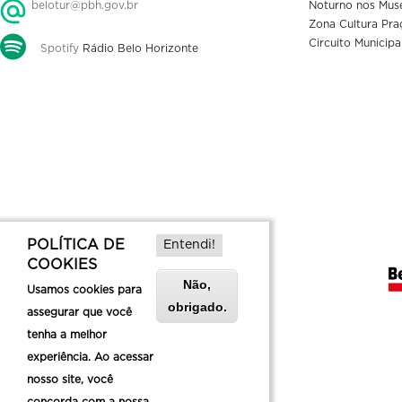
belotur@pbh.gov.br
Noturno nos Mus
Zona Cultura Pra
Circuito Municipa
Spotify
Rádio Belo Horizonte
POLÍTICA DE
Entendi!
COOKIES
Não,
Usamos cookies para
obrigado.
assegurar que você
tenha a melhor
experiência. Ao acessar
nosso site, você