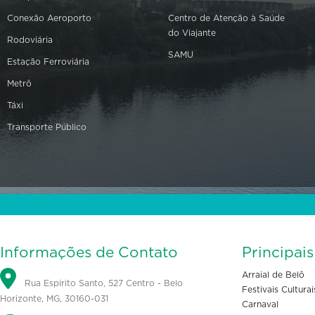
Conexão Aeroporto
Centro de Atenção à Saúde
do Viajante
Rodoviária
SAMU
Estação Ferroviária
Metrô
Táxi
Transporte Público
Informações de Contato
Principai
Arraial de Belô
Rua Espírito Santo, 527 Centro - Belo
Festivais Culturai
Horizonte, MG, 30160-031
Carnaval