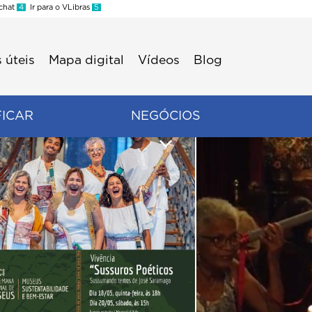
 chat
4
Ir para o VLibras
5
 úteis
Mapa digital
Vídeos
Blog
FICAR
NEGÓCIOS