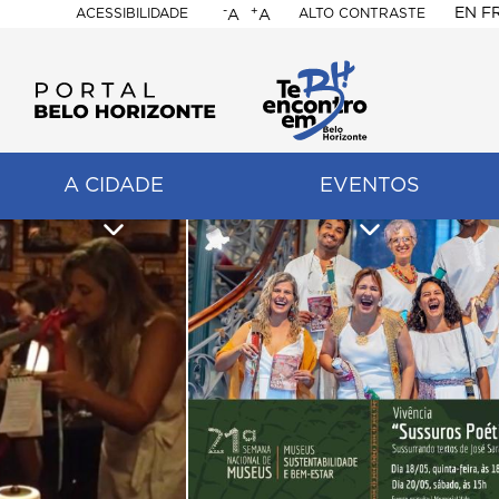
-
+
EN
F
ACESSIBILIDADE
ALTO CONTRASTE
A
A
PORTAL
BELO
HORIZONTE
A CIDADE
EVENTOS
ação
pal