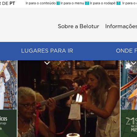
R
DE
PT
Ir para o conteúdo
1
Ir para o menu
2
Ir para o rodapé
3
Ir para o
ES
Sobre a Belotur
Informações
Menu
second
LUGARES PARA IR
ONDE 