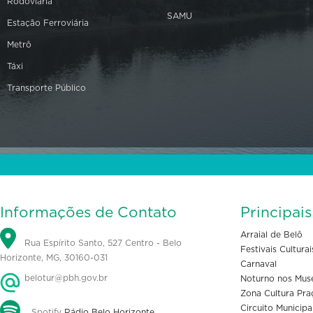
Rodoviária
SAMU
Estação Ferroviária
Metrô
Táxi
Transporte Público
Informações de Contato
Principai
Arraial de Belô
Rua Espírito Santo, 527 Centro - Belo
Festivais Culturai
Horizonte, MG, 30160-031
Carnaval
belotur@pbh.gov.br
Noturno nos Mus
Zona Cultura Pra
Circuito Municipa
Spotify
Rádio Belo Horizonte