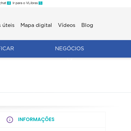
 chat
4
Ir para o VLibras
5
 úteis
Mapa digital
Vídeos
Blog
FICAR
NEGÓCIOS
INFORMAÇÕES