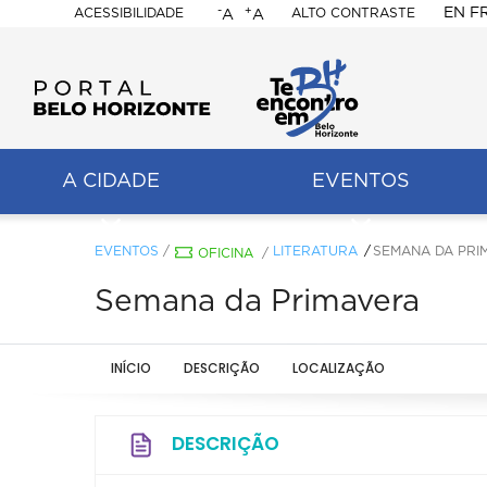
-
+
EN
F
ACESSIBILIDADE
ALTO CONTRASTE
A
A
PORTAL
BELO
HORIZONTE
A CIDADE
EVENTOS
ação
pal
EVENTOS
/
LITERATURA
SEMANA DA PRI
OFICINA
/
Semana da Primavera
INÍCIO
DESCRIÇÃO
LOCALIZAÇÃO
DESCRIÇÃO