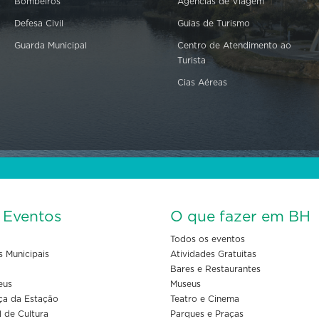
Bombeiros
Agências de Viagem
Defesa Civil
Guias de Turismo
Guarda Municipal
Centro de Atendimento ao
Turista
Cias Aéreas
s Eventos
O que fazer em BH
Todos os eventos
s Municipais
Atividades Gratuitas
Bares e Restaurantes
eus
Museus
ça da Estação
Teatro e Cinema
l de Cultura
Parques e Praças