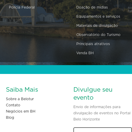
Polícia Federal
Doação de mídias
Equipamentos e serviços
Materiais de divulgação
Observatório do Turismo
Principais atrativos
Venda BH
Saiba Mais
Divulgue seu
evento
Sobre a Belotur
Contato
Envio de informações para
Negócios em BH
divulgação de eventos no Portal
Blog
Belo Horizonte