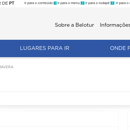
R
DE
PT
Ir para o conteúdo
1
Ir para o menu
2
Ir para o rodapé
3
Ir para o
ES
Sobre a Belotur
Informações
Menu
second
LUGARES PARA IR
ONDE 
MAVERA