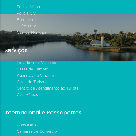
Polícia Militar
Polícia Civil
Bombeiros
Defesa Civil
Guarda Municipal
Serviços
Locadora de Veículos
Casas de Câmbio
Agências de Viagem
Guias de Turismo
Centro de Atendimento ao Turista
Cias Aéreas
Internacional e Passaportes
Consulados
Câmaras de Comércio