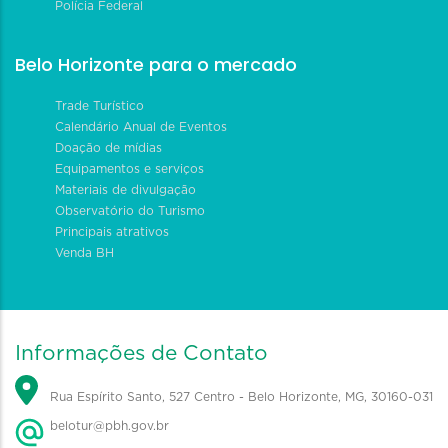
Polícia Federal
Belo Horizonte para o mercado
Trade Turístico
Calendário Anual de Eventos
Doação de mídias
Equipamentos e serviços
Materiais de divulgação
Observatório do Turismo
Principais atrativos
Venda BH
Informações de Contato
Rua Espírito Santo, 527 Centro - Belo Horizonte, MG, 30160-031
belotur@pbh.gov.br