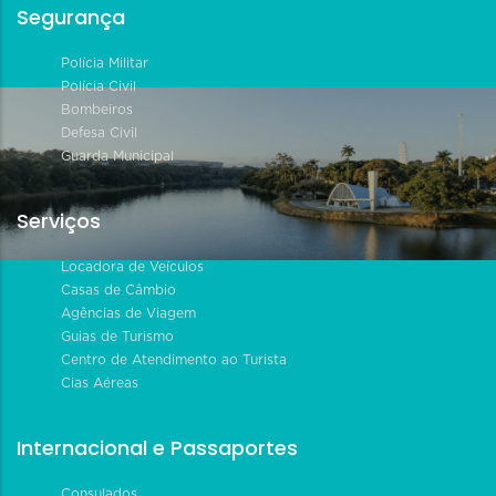
Segurança
Polícia Militar
Polícia Civil
Bombeiros
Defesa Civil
Guarda Municipal
Serviços
Locadora de Veículos
Casas de Câmbio
Agências de Viagem
Guias de Turismo
Centro de Atendimento ao Turista
Cias Aéreas
Internacional e Passaportes
Consulados