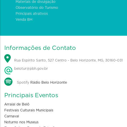
Materiais de divulgação
Observatório do Turismo
Principais atrativos
Venda BH
Informações de Contato
Rua Espírito Santo, 527 Centro - Belo Horizonte, MG, 30160-031
belotur@pbh.gov.br
Spotify
Rádio Belo Horizonte
Principais Eventos
Arraial de Belô
Festivais Culturais Municipais
Carnaval
Noturno nos Museus