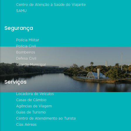
Centro de Atenção à Saúde do Viajante
SAMU
Segurança
Polícia Militar
Polícia Civil
Bombeiros
Defesa Civil
Guarda Municipal
Serviços
Locadora de Veículos
Casas de Câmbio
Agências de Viagem
Guias de Turismo
Centro de Atendimento ao Turista
Cias Aéreas