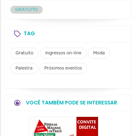
GRATUITO
TAG
Gratuito
Ingressos on-line
Moda
Palestra
Próximos eventos
VOCÊ TAMBÉM PODE SE INTERESSAR
18ª Ed
Preto 