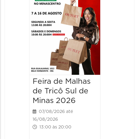
Day
18/09/20
19/09/2026
00:00 às
Feira de Malhas
de Tricô Sul de
Minas 2026
07/08/2026 até
16/08/2026
13:00 às 20:00