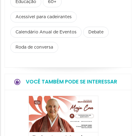
Educação
60+
Acessível para cadeirantes
Calendário Anual de Eventos
Debate
Roda de conversa
VOCÊ TAMBÉM PODE SE INTERESSAR
Palestr
Cortel
Novas 
Pensar