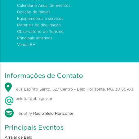
Calendário Anual de Eventos
Doação de mídias
Equipamentos e serviços
Materiais de divulgação
Observatório do Turismo
Principais atrativos
Venda BH
Informações de Contato
Rua Espírito Santo, 527 Centro - Belo Horizonte, MG, 30160-031
belotur@pbh.gov.br
Spotify
Rádio Belo Horizonte
Principais Eventos
Arraial de Belô