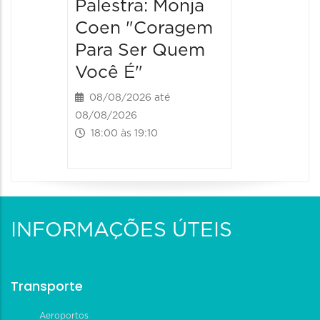
Palestra: Monja
Fazer
Coen "Coragem
25/08/20
Para Ser Quem
25/08/202
Você É"
20:15 às 
08/08/2026 até
08/08/2026
18:00 às 19:10
INFORMAÇÕES ÚTEIS
Transporte
Aeroportos