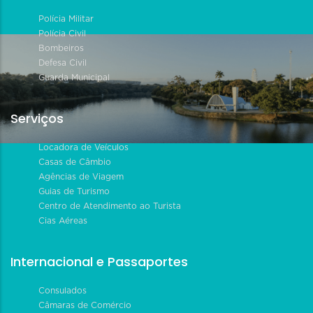
Polícia Militar
Polícia Civil
Bombeiros
Defesa Civil
Guarda Municipal
Serviços
Locadora de Veículos
Casas de Câmbio
Agências de Viagem
Guias de Turismo
Centro de Atendimento ao Turista
Cias Aéreas
Internacional e Passaportes
Consulados
Câmaras de Comércio