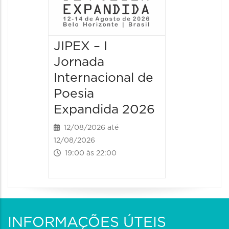
JIPEX – I
JIPEX –
Jornada
Jorna
Internacional de
Intern
Poesia
Poesia
Expandida 2026
Expan
12/08/2026 até
13/08/20
12/08/2026
13/08/2026
19:00 às 22:00
09:00 às
INFORMAÇÕES ÚTEIS