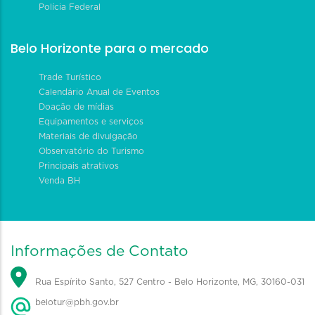
Polícia Federal
Belo Horizonte para o mercado
Trade Turístico
Calendário Anual de Eventos
Doação de mídias
Equipamentos e serviços
Materiais de divulgação
Observatório do Turismo
Principais atrativos
Venda BH
Informações de Contato
Rua Espírito Santo, 527 Centro - Belo Horizonte, MG, 30160-031
belotur@pbh.gov.br