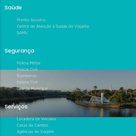
Saúde
Pronto-Socorro
Centro de Atenção à Saúde do Viajante
SAMU
Segurança
Polícia Militar
Polícia Civil
Bombeiros
Defesa Civil
Guarda Municipal
Serviços
Locadora de Veículos
Casas de Câmbio
Agências de Viagem