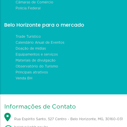
Câmaras de Comércio
Polícia Federal
Belo Horizonte para o mercado
Trade Turístico
Calendário Anual de Eventos
Doação de mídias
Equipamentos e serviços
Materiais de divulgação
Observatório do Turismo
Principais atrativos
Venda BH
Informações de Contato
Rua Espírito Santo, 527 Centro - Belo Horizonte, MG, 30160-031