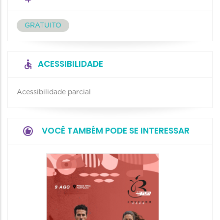
GRATUITO
ACESSIBILIDADE
Acessibilidade parcial
VOCÊ TAMBÉM PODE SE INTERESSAR
Camin
Mulher
09/08/20
09/08/202