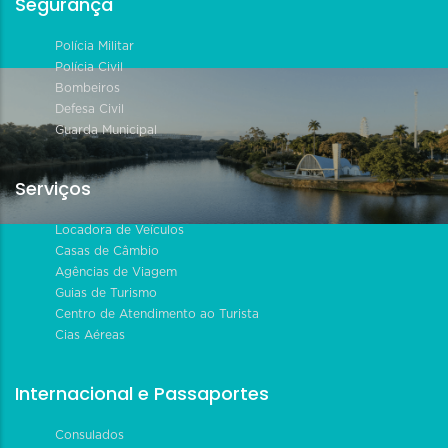
Segurança
Polícia Militar
Polícia Civil
Bombeiros
Defesa Civil
Guarda Municipal
Serviços
Locadora de Veículos
Casas de Câmbio
Agências de Viagem
Guias de Turismo
Centro de Atendimento ao Turista
Cias Aéreas
Internacional e Passaportes
Consulados