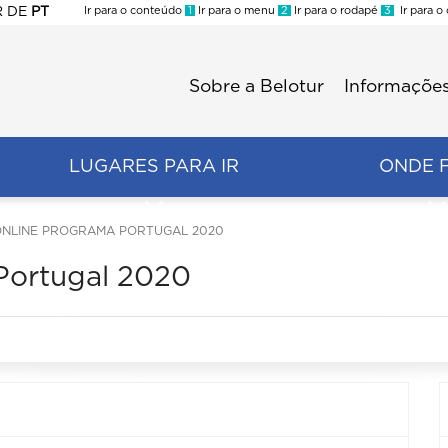
R
DE
PT
Ir para o conteúdo
1
Ir para o menu
2
Ir para o rodapé
3
Ir para o
ES
Sobre a Belotur
Informações
Menu
second
LUGARES PARA IR
ONDE 
ONLINE PROGRAMA PORTUGAL 2020
 Portugal 2020