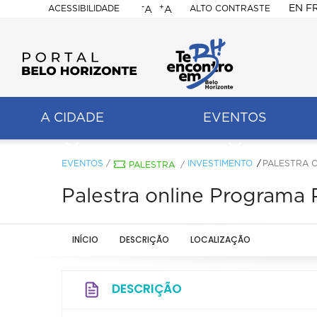
-
+
EN
F
ACESSIBILIDADE
ALTO CONTRASTE
A
A
PORTAL
BELO
HORIZONTE
A CIDADE
EVENTOS
ação
pal
EVENTOS
/
INVESTIMENTO
PALESTRA 
PALESTRA
/
Palestra online Programa
INÍCIO
DESCRIÇÃO
LOCALIZAÇÃO
DESCRIÇÃO