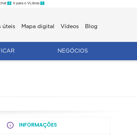
 chat
4
Ir para o VLibras
5
 úteis
Mapa digital
Vídeos
Blog
FICAR
NEGÓCIOS
INFORMAÇÕES