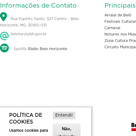
Informações de Contato
Principai
Arraial de Belô
Rua Espírito Santo, 527 Centro - Belo
Festivais Culturai
Horizonte, MG, 30160-031
Carnaval
belotur@pbh.gov.br
Noturno nos Mus
Zona Cultura Pra
Circuito Municipa
Spotify
Rádio Belo Horizonte
POLÍTICA DE
Entendi!
COOKIES
Não,
Usamos cookies para