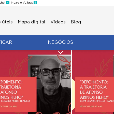
 chat
4
Ir para o VLibras
5
 úteis
Mapa digital
Vídeos
Blog
FICAR
NEGÓCIOS