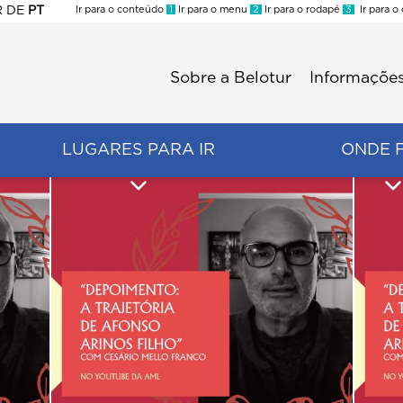
R
DE
PT
Ir para o conteúdo
1
Ir para o menu
2
Ir para o rodapé
3
Ir para o
ES
Sobre a Belotur
Informações
Menu
second
LUGARES PARA IR
ONDE 