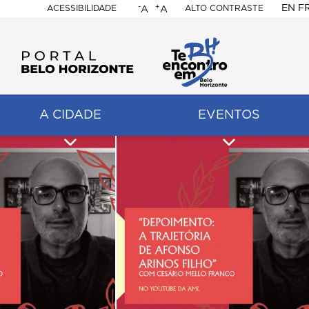
-
+
EN
F
ACESSIBILIDADE
ALTO CONTRASTE
A
A
PORTAL
BELO
HORIZONTE
A CIDADE
EVENTOS
ação
pal