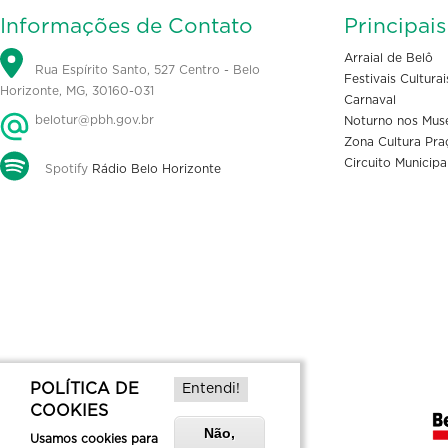
Informações de Contato
Principai
Arraial de Belô
Rua Espírito Santo, 527 Centro - Belo
Festivais Culturai
Horizonte, MG, 30160-031
Carnaval
belotur@pbh.gov.br
Noturno nos Mus
Zona Cultura Pra
Circuito Municipa
Spotify
Rádio Belo Horizonte
POLÍTICA DE
Entendi!
COOKIES
Não,
Usamos cookies para