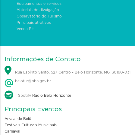
Equipamentos e serviços
Materiais de divulgação
Observatório do Turismo
Principais atrativos
Venda BH
Informações de Contato
Rua Espírito Santo, 527 Centro - Belo Horizonte, MG, 30160-031
belotur@pbh.gov.br
Spotify
Rádio Belo Horizonte
Principais Eventos
Arraial de Belô
Festivais Culturais Municipais
Carnaval