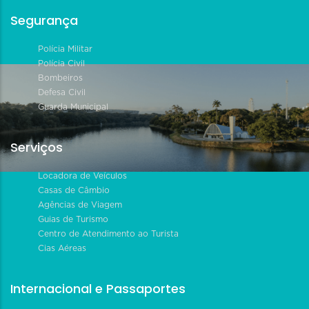
Segurança
Polícia Militar
Polícia Civil
Bombeiros
Defesa Civil
Guarda Municipal
Serviços
Locadora de Veículos
Casas de Câmbio
Agências de Viagem
Guias de Turismo
Centro de Atendimento ao Turista
Cias Aéreas
Internacional e Passaportes