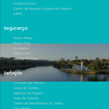
Pronto-Socorro
Centro de Atenção à Saúde do Viajante
SAMU
Segurança
Polícia Militar
Polícia Civil
Bombeiros
Defesa Civil
Guarda Municipal
Serviços
Locadora de Veículos
Casas de Câmbio
Agências de Viagem
Guias de Turismo
Centro de Atendimento ao Turista
Cias Aéreas