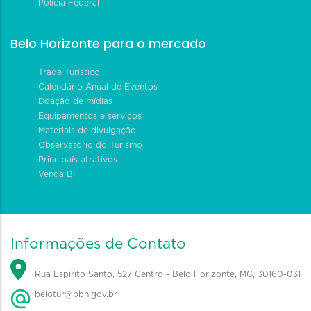
Polícia Federal
Belo Horizonte para o mercado
Trade Turístico
Calendário Anual de Eventos
Doação de mídias
Equipamentos e serviços
Materiais de divulgação
Observatório do Turismo
Principais atrativos
Venda BH
Informações de Contato
Rua Espírito Santo, 527 Centro - Belo Horizonte, MG, 30160-031
belotur@pbh.gov.br