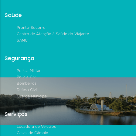
Saúde
Pronto-Socorro
Centro de Atenção à Saúde do Viajante
SAMU
Segurança
Polícia Militar
Polícia Civil
Bombeiros
Defesa Civil
Guarda Municipal
Serviços
Locadora de Veículos
Casas de Câmbio