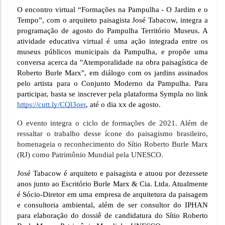
O encontro virtual 
“Formações na Pampulha - O Jardim e o 
Tempo”
, com o arquiteto paisagista José Tabacow, integra a 
programação de agosto do Pampulha Território Museus. A 
atividade educativa virtual é uma ação integrada entre os 
museus públicos municipais da Pampulha, e propõe 
uma 
conversa acerca da "Atemporalidade na obra paisagística de 
Roberto Burle Marx", em diálogo com os jardins assinados 
pelo artista para o Conjunto Moderno da Pampulha. 
Para 
participar, basta se inscrever pela plataforma Sympla no link 
https://cutt.ly/CQl3oer
, até o dia xx de agosto.
O evento integra o ciclo de formações de 2021. Além de 
ressaltar o trabalho desse ícone do paisagismo brasileiro, 
homenageia o reconhecimento do Sítio Roberto Burle Marx 
(RJ) como Patrimônio Mundial pela UNESCO. 
José Tabacow é arquiteto e paisagista e atuou por dezessete 
anos junto ao Escritório Burle Marx & Cia. Ltda. Atualmente 
é Sócio-Diretor em uma empresa de arquitetura da paisagem 
e consultoria ambiental, além de ser consultor do IPHAN 
para elaboração do dossiê de candidatura do Sítio Roberto 