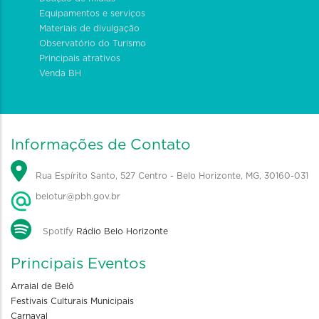
Equipamentos e serviços
Materiais de divulgação
Observatório do Turismo
Principais atrativos
Venda BH
Informações de Contato
Rua Espírito Santo, 527 Centro - Belo Horizonte, MG, 30160-031
belotur@pbh.gov.br
Spotify
Rádio Belo Horizonte
Principais Eventos
Arraial de Belô
Festivais Culturais Municipais
Carnaval