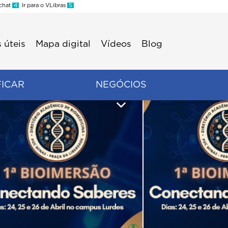
 chat
4
Ir para o VLibras
5
 úteis
Mapa digital
Vídeos
Blog
FICAR
NEGÓCIOS