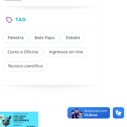
TAG
Palestra
Bate Papo
Debate
Curso e Oficina
Ingressos on-line
Técnico-científico
XIII
III C
Congresso
–