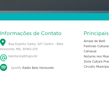
Informações de Contato
Principai
Arraial de Belô
Rua Espírito Santo, 527 Centro - Belo
Festivais Culturai
Horizonte, MG, 30160-031
Carnaval
belotur@pbh.gov.br
Noturno nos Mus
Zona Cultura Pra
Circuito Municipa
Spotify
Rádio Belo Horizonte