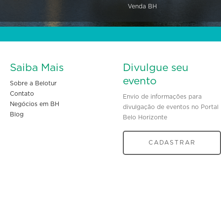
Venda BH
Saiba Mais
Divulgue seu
evento
Sobre a Belotur
Contato
Envio de informações para
Negócios em BH
divulgação de eventos no Portal
Blog
Belo Horizonte
CADASTRAR