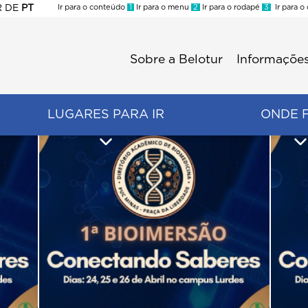
R
DE
PT
Ir para o conteúdo
1
Ir para o menu
2
Ir para o rodapé
3
Ir para o
ES
Sobre a Belotur
Informações
Menu
second
LUGARES PARA IR
ONDE 