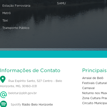
SAMU
Estação Ferroviária
Metrô
Táxi
Transporte Público
Informações de Contato
Principai
Arraial de Belô
Rua Espírito Santo, 527 Centro - Belo
Festivais Culturai
Horizonte, MG, 30160-031
Carnaval
belotur@pbh.gov.br
Noturno nos Mus
Zona Cultura Pra
Circuito Municipa
Spotify
Rádio Belo Horizonte