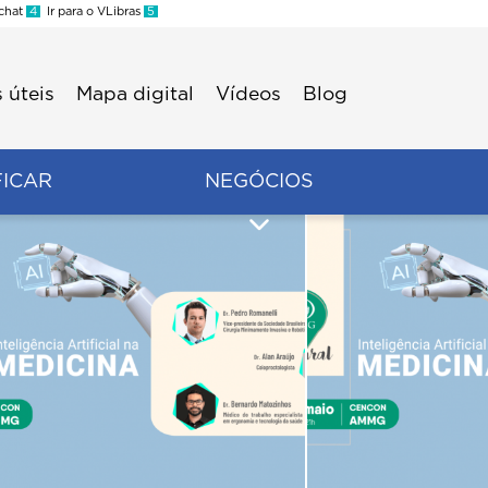
 chat
4
Ir para o VLibras
5
 úteis
Mapa digital
Vídeos
Blog
FICAR
NEGÓCIOS