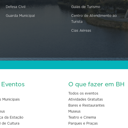
Defesa Civil
Guias de Turismo
Guarda Municipal
Centro de Atendimento ao
Turista
Cias Aéreas
s Eventos
O que fazer em BH
Todos os eventos
s Municipais
Atividades Gratuitas
Bares e Restaurantes
eus
Museus
ça da Estação
Teatro e Cinema
l de Cultura
Parques e Praças