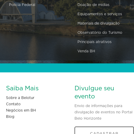
Polícia Federal
Doação de mídias
Equipamentos e serviços
Materiais de divulgação
Observatório do Turismo
Principais atrativos
Venda BH
Saiba Mais
Divulgue seu
evento
Sobre a Belotur
Contato
Envio de informações para
Negócios em BH
divulgação de eventos no Portal
Blog
Belo Horizonte
CADASTRAR