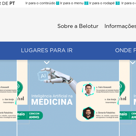
R
DE
PT
Ir para o conteúdo
1
Ir para o menu
2
Ir para o rodapé
3
Ir para o
ES
Sobre a Belotur
Informações
Menu
second
LUGARES PARA IR
ONDE 