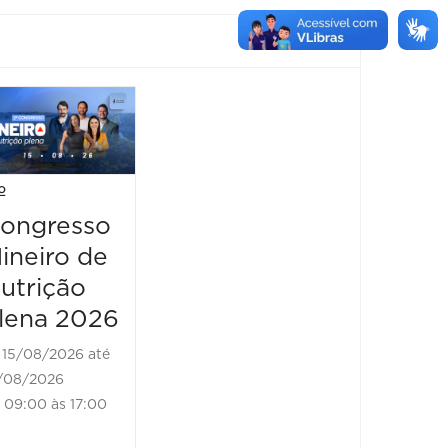
Papo com
XIII
ELAS
Congr
de Ger
20/08/2026 até
º
e
20/08/2026
ongresso
19:00 às 21:00
Geron
ineiro de
a de M
utrição
Gerais
lena 2026
(GerM
2026
15/08/2026 até
/08/2026
27/08/2
09:00 às 17:00
29/08/20
00:00 à