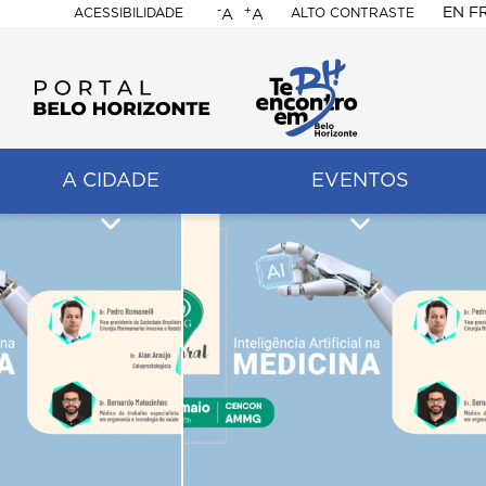
-
+
EN
F
ACESSIBILIDADE
ALTO CONTRASTE
A
A
PORTAL
BELO
HORIZONTE
A CIDADE
EVENTOS
ação
pal