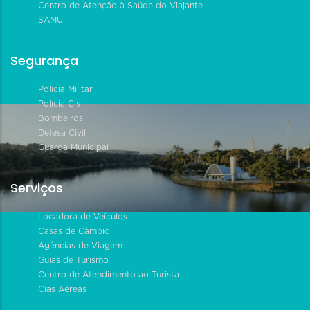
Centro de Atenção à Saúde do Viajante
SAMU
Segurança
Polícia Militar
Polícia Civil
Bombeiros
Defesa Civil
Guarda Municipal
Serviços
Locadora de Veículos
Casas de Câmbio
Agências de Viagem
Guias de Turismo
Centro de Atendimento ao Turista
Cias Aéreas