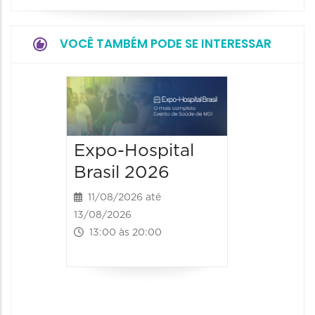
VOCÊ TAMBÉM PODE SE INTERESSAR
9° BH 
Summi
13/08/20
Expo-Hospital
15/08/2026
Brasil 2026
00:00 às
11/08/2026 até
13/08/2026
13:00 às 20:00