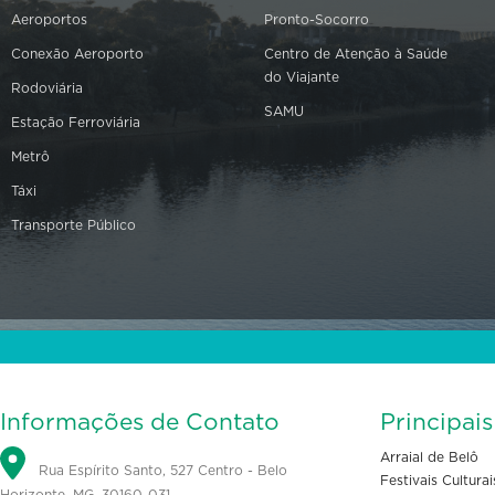
Aeroportos
Pronto-Socorro
Conexão Aeroporto
Centro de Atenção à Saúde
do Viajante
Rodoviária
SAMU
Estação Ferroviária
Metrô
Táxi
Transporte Público
Informações de Contato
Principai
Arraial de Belô
Rua Espírito Santo, 527 Centro - Belo
Festivais Culturai
Horizonte, MG, 30160-031