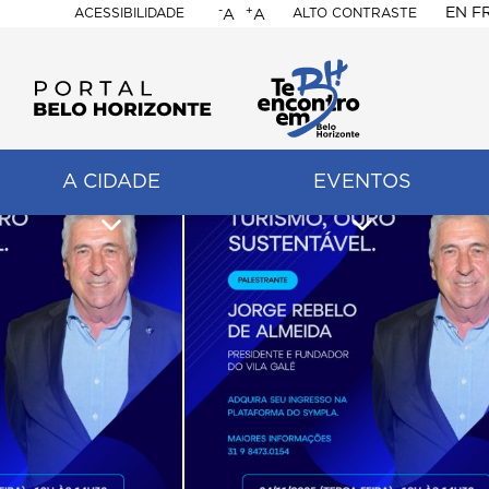
-
+
EN
F
ACESSIBILIDADE
ALTO CONTRASTE
A
A
PORTAL
BELO
HORIZONTE
A CIDADE
EVENTOS
ação
pal