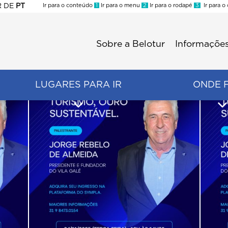
R
DE
PT
Ir para o conteúdo
1
Ir para o menu
2
Ir para o rodapé
3
Ir para o
ES
Sobre a Belotur
Informações
Menu
second
LUGARES PARA IR
ONDE 