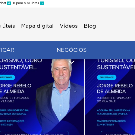
 chat
4
Ir para o VLibras
5
 úteis
Mapa digital
Vídeos
Blog
FICAR
NEGÓCIOS