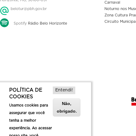
Carnaval
belotur@pbh.gov.br
Noturno nos Mus
Zona Cultura Pra
Circuito Municipa
Spotify
Rádio Belo Horizonte
POLÍTICA DE
Entendi!
COOKIES
Não,
Usamos cookies para
obrigado.
assegurar que você
tenha a melhor
experiência. Ao acessar
nosso site, você