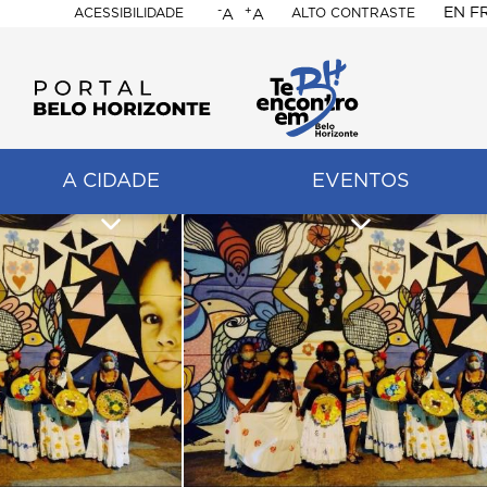
-
+
EN
F
ACESSIBILIDADE
ALTO CONTRASTE
A
A
PORTAL
BELO
HORIZONTE
A CIDADE
EVENTOS
ação
pal