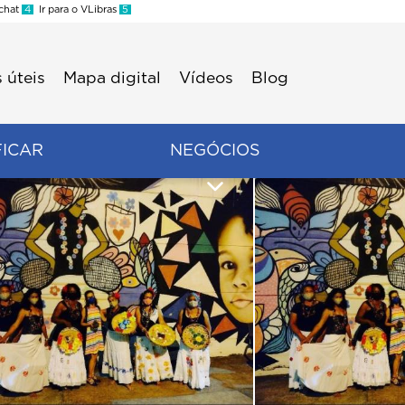
 chat
4
Ir para o VLibras
5
 úteis
Mapa digital
Vídeos
Blog
FICAR
NEGÓCIOS