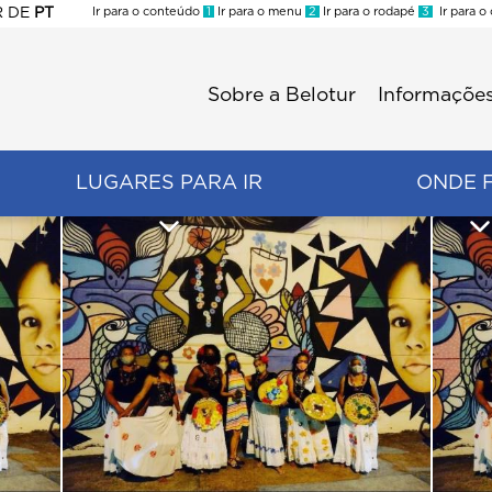
R
DE
PT
Ir para o conteúdo
1
Ir para o menu
2
Ir para o rodapé
3
Ir para o
ES
Sobre a Belotur
Informações
Menu
second
LUGARES PARA IR
ONDE 