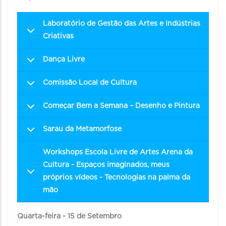
Laboratório de Gestão das Artes e Indústrias
Criativas
Dança Livre
Comissão Local de Cultura
Começar Bem a Semana – Desenho e Pintura
Sarau da Metamorfose
Workshops Escola Livre de Artes Arena da
Cultura - Espaços imaginados, meus
próprios vídeos - Tecnologias na palma da
mão
Quarta-feira - 15 de Setembro