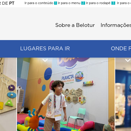
R
DE
PT
Ir para o conteúdo
1
Ir para o menu
2
Ir para o rodapé
3
Ir para o
ES
Sobre a Belotur
Informações
Menu
second
LUGARES PARA IR
ONDE 