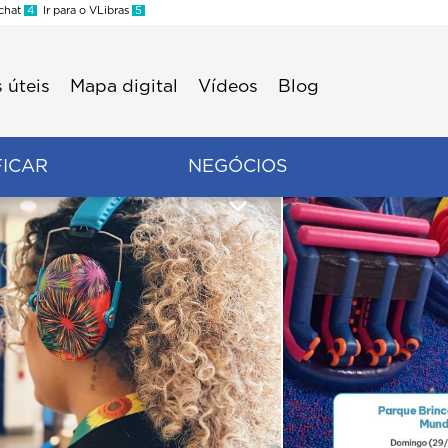
 chat
4
Ir para o VLibras
5
 úteis
Mapa digital
Vídeos
Blog
FICAR
NEGÓCIOS