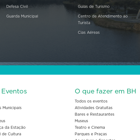
Defesa Civil
Guias de Turismo
Guarda Municipal
Centro de Atendimento ao
Turista
Cias Aéreas
s Eventos
O que fazer em BH
Todos os eventos
s Municipais
Atividades Gratuitas
Bares e Restaurantes
eus
Museus
ça da Estação
Teatro e Cinema
l de Cultura
Parques e Praças