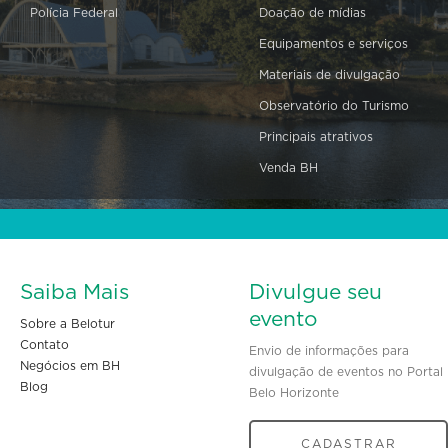
Polícia Federal
Doação de mídias
Equipamentos e serviços
Materiais de divulgação
Observatório do Turismo
Principais atrativos
Venda BH
Saiba Mais
Divulgue seu
evento
Sobre a Belotur
Contato
Envio de informações para
Negócios em BH
divulgação de eventos no Portal
Blog
Belo Horizonte
CADASTRAR