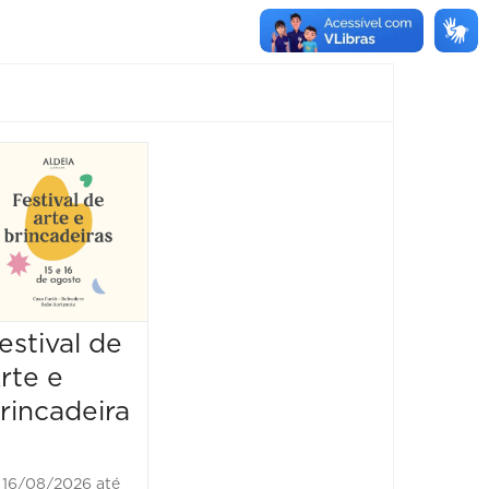
Show:
Luluca
Show
25/10/2026 até
25/10/2026
16:00 às 17:00
estival de
rte e
rincadeira
16/08/2026 até