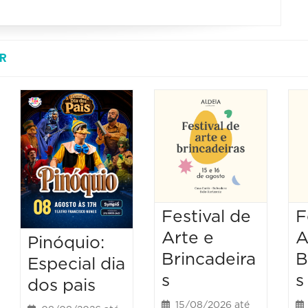
R
Festival de
F
Arte e
A
Pinóquio:
Brincadeira
B
Especial dia
s
s
dos pais
15/08/2026 até