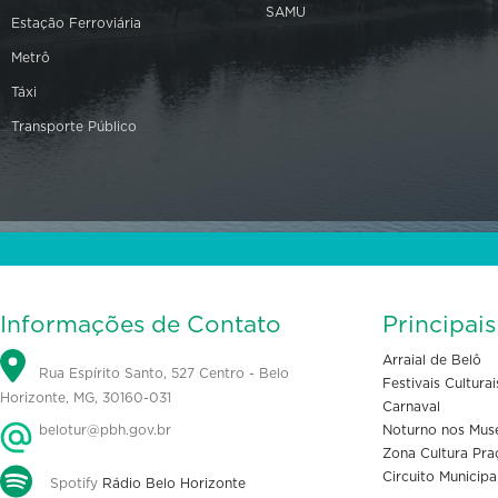
SAMU
Estação Ferroviária
Metrô
Táxi
Transporte Público
Informações de Contato
Principai
Arraial de Belô
Rua Espírito Santo, 527 Centro - Belo
Festivais Culturai
Horizonte, MG, 30160-031
Carnaval
belotur@pbh.gov.br
Noturno nos Mus
Zona Cultura Pra
Circuito Municipa
Spotify
Rádio Belo Horizonte