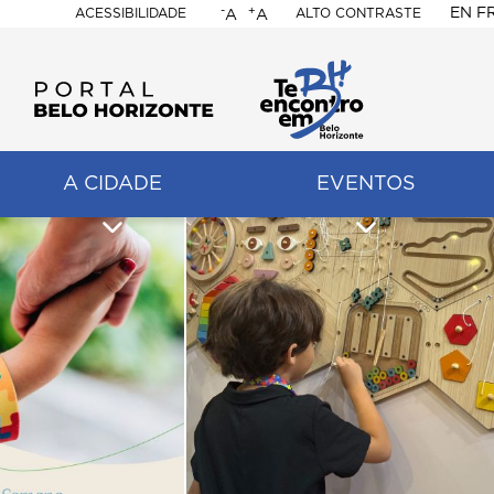
-
+
EN
F
ACESSIBILIDADE
ALTO CONTRASTE
A
A
PORTAL
BELO
HORIZONTE
A CIDADE
EVENTOS
ação
pal