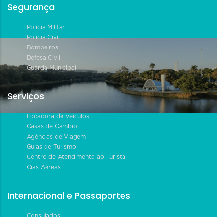
Segurança
Polícia Militar
Polícia Civil
Bombeiros
Defesa Civil
Guarda Municipal
Serviços
Locadora de Veículos
Casas de Câmbio
Agências de Viagem
Guias de Turismo
Centro de Atendimento ao Turista
Cias Aéreas
Internacional e Passaportes
Consulados