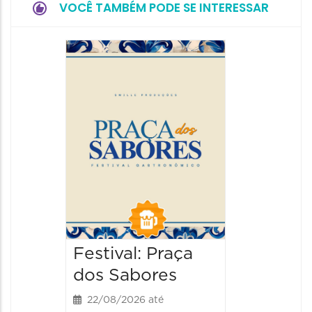
VOCÊ TAMBÉM PODE SE INTERESSAR
Festiva
da Cer
22/08/20
22/08/202
13:00 às
Festival: Praça
dos Sabores
22/08/2026 até