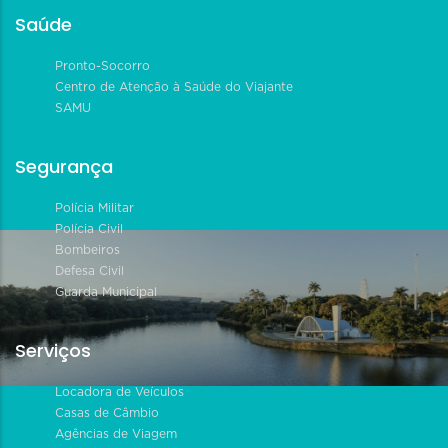
Saúde
Pronto-Socorro
Centro de Atenção à Saúde do Viajante
SAMU
Segurança
Polícia Militar
Polícia Civil
Bombeiros
Defesa Civil
Guarda Municipal
Serviços
Locadora de Veículos
Casas de Câmbio
Agências de Viagem