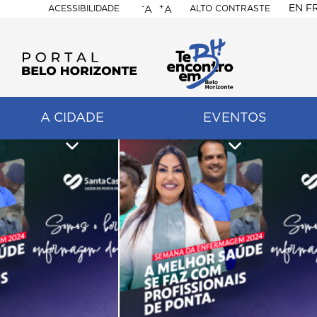
-
+
EN
F
ACESSIBILIDADE
ALTO CONTRASTE
A
A
PORTAL
BELO
HORIZONTE
A CIDADE
EVENTOS
ação
pal