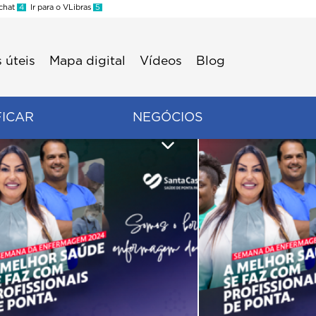
 chat
4
Ir para o VLibras
5
 úteis
Mapa digital
Vídeos
Blog
FICAR
NEGÓCIOS