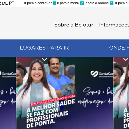
R
DE
PT
Ir para o conteúdo
1
Ir para o menu
2
Ir para o rodapé
3
Ir para o
ES
Sobre a Belotur
Informações
Menu
second
LUGARES PARA IR
ONDE 