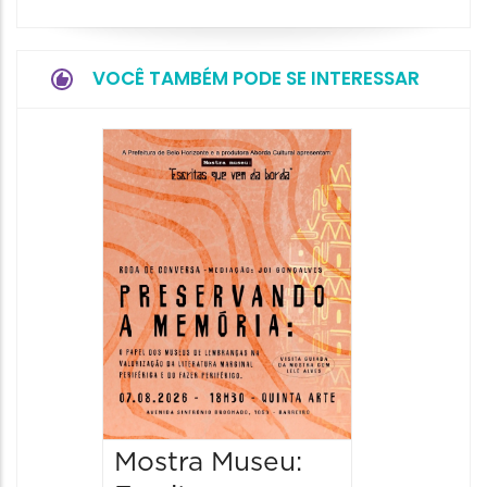
VOCÊ TAMBÉM PODE SE INTERESSAR
Festa
Italian
2026
08/08/20
08/08/202
11:00 às 
Mostra Museu: