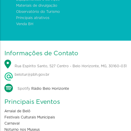
Materiais de divulgação
Observatório do Turismo
Principais atrativos
Venda BH
Informações de Contato
Rua Espírito Santo, 527 Centro - Belo Horizonte, MG, 30160-031
belotur@pbh.gov.br
Spotify
Rádio Belo Horizonte
Principais Eventos
Arraial de Belô
Festivais Culturais Municipais
Carnaval
Noturno nos Museus