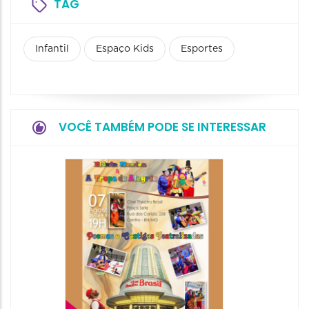
TAG
Infantil
Espaço Kids
Esportes
VOCÊ TAMBÉM PODE SE INTERESSAR
Pinóqu
Especi
pais
08/08/20
08/08/202
17:00 às 