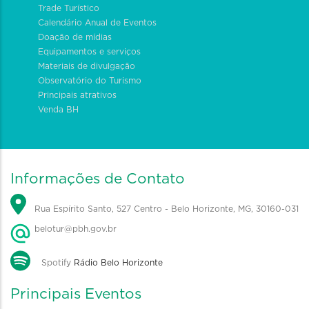
Trade Turístico
Calendário Anual de Eventos
Doação de mídias
Equipamentos e serviços
Materiais de divulgação
Observatório do Turismo
Principais atrativos
Venda BH
Informações de Contato
Rua Espírito Santo, 527 Centro - Belo Horizonte, MG, 30160-031
belotur@pbh.gov.br
Spotify
Rádio Belo Horizonte
Principais Eventos