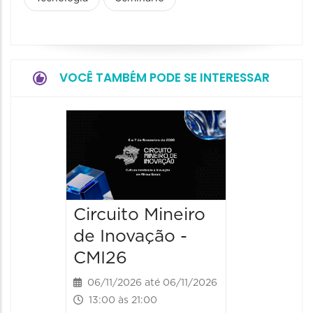
VOCÊ TAMBÉM PODE SE INTERESSAR
Circuito Mineiro
Circuit
de Inovação -
de Ino
CMI26
CMI26
06/11/2026 até 06/11/2026
07/11/202
13:00 às 21:00
10:00 às 