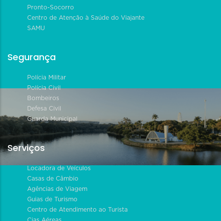
Pronto-Socorro
Centro de Atenção à Saúde do Viajante
SAMU
Segurança
Polícia Militar
Polícia Civil
Bombeiros
Defesa Civil
Guarda Municipal
Serviços
Locadora de Veículos
Casas de Câmbio
Agências de Viagem
Guias de Turismo
Centro de Atendimento ao Turista
Cias Aéreas