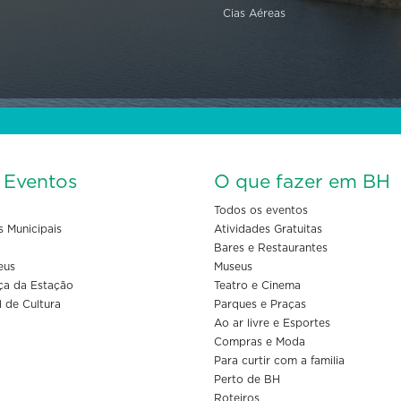
Cias Aéreas
s Eventos
O que fazer em BH
Todos os eventos
s Municipais
Atividades Gratuitas
Bares e Restaurantes
eus
Museus
ça da Estação
Teatro e Cinema
l de Cultura
Parques e Praças
Ao ar livre e Esportes
Compras e Moda
Para curtir com a familia
Perto de BH
Roteiros