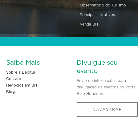
Observatório do Turismo
Principais atrativos
Venda BH
Saiba Mais
Divulgue seu
evento
Sobre a Belotur
Contato
Envio de informações para
Negócios em BH
divulgação de eventos no Portal
Blog
Belo Horizonte
CADASTRAR