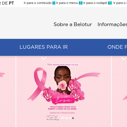
R
DE
PT
Ir para o conteúdo
1
Ir para o menu
2
Ir para o rodapé
3
Ir para o
ES
Sobre a Belotur
Informações
Menu
second
LUGARES PARA IR
ONDE 