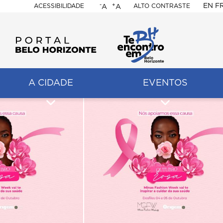
-
+
EN
F
ACESSIBILIDADE
ALTO CONTRASTE
A
A
PORTAL
BELO
HORIZONTE
A CIDADE
EVENTOS
ação
pal