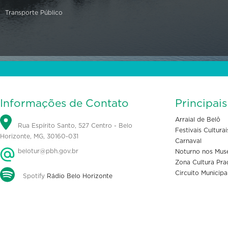
Transporte Público
Informações de Contato
Principai
Arraial de Belô
Rua Espírito Santo, 527 Centro - Belo
Festivais Culturai
Horizonte, MG, 30160-031
Carnaval
belotur@pbh.gov.br
Noturno nos Mus
Zona Cultura Pra
Circuito Municipa
Spotify
Rádio Belo Horizonte