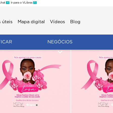
 chat
4
Ir para o VLibras
5
 úteis
Mapa digital
Vídeos
Blog
FICAR
NEGÓCIOS