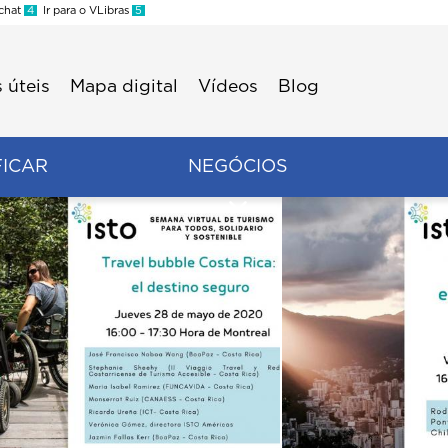
 chat
4
Ir para o VLibras
5
 úteis
Mapa digital
Vídeos
Blog
FICAR
NEGÓCIOS