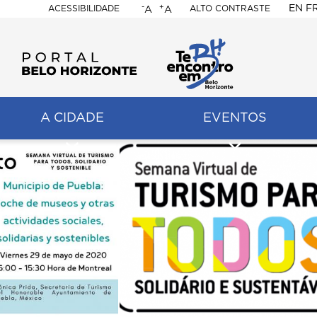
-
+
EN
F
ACESSIBILIDADE
ALTO CONTRASTE
A
A
PORTAL
BELO
HORIZONTE
A CIDADE
EVENTOS
ação
pal