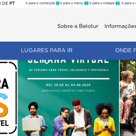
R
DE
PT
Ir para o conteúdo
1
Ir para o menu
2
Ir para o rodapé
3
Ir para o
ES
Sobre a Belotur
Informações
Menu
second
LUGARES PARA IR
ONDE 