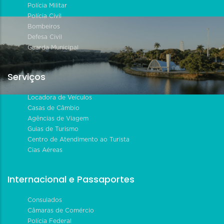
Polícia Militar
Polícia Civil
Bombeiros
Defesa Civil
Guarda Municipal
Serviços
Locadora de Veículos
Casas de Câmbio
Agências de Viagem
Guias de Turismo
Centro de Atendimento ao Turista
Cias Aéreas
Internacional e Passaportes
Consulados
Câmaras de Comércio
Polícia Federal