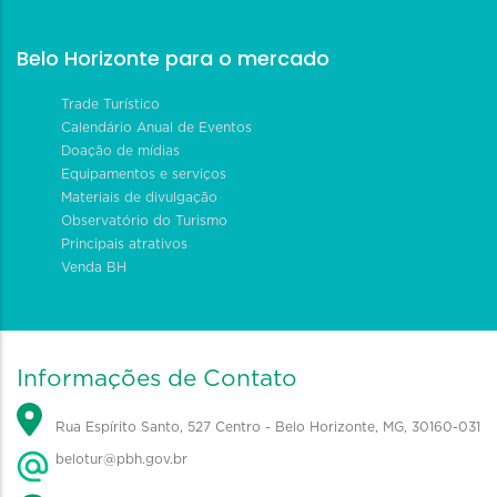
Belo Horizonte para o mercado
Trade Turístico
Calendário Anual de Eventos
Doação de mídias
Equipamentos e serviços
Materiais de divulgação
Observatório do Turismo
Principais atrativos
Venda BH
Informações de Contato
Rua Espírito Santo, 527 Centro - Belo Horizonte, MG, 30160-031
belotur@pbh.gov.br