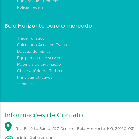
Câmaras de Comércio
Polícia Federal
Belo Horizonte para o mercado
Trade Turístico
Calendário Anual de Eventos
Doação de mídias
Equipamentos e serviços
Materiais de divulgação
Observatório do Turismo
Principais atrativos
Venda BH
Informações de Contato
Rua Espírito Santo, 527 Centro - Belo Horizonte, MG, 30160-031
belotur@pbh.gov.br