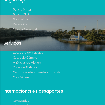
Polícia Militar
Polícia Civil
Bombeiros
Defesa Civil
Guarda Municipal
Serviços
Locadora de Veículos
Casas de Câmbio
Agências de Viagem
Guias de Turismo
Centro de Atendimento ao Turista
Cias Aéreas
Internacional e Passaportes
Consulados