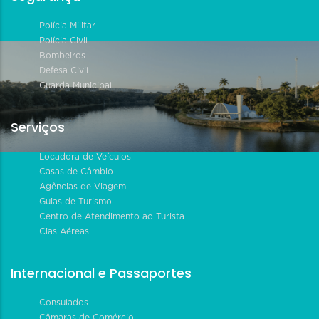
Polícia Militar
Polícia Civil
Bombeiros
Defesa Civil
Guarda Municipal
Serviços
Locadora de Veículos
Casas de Câmbio
Agências de Viagem
Guias de Turismo
Centro de Atendimento ao Turista
Cias Aéreas
Internacional e Passaportes
Consulados
Câmaras de Comércio