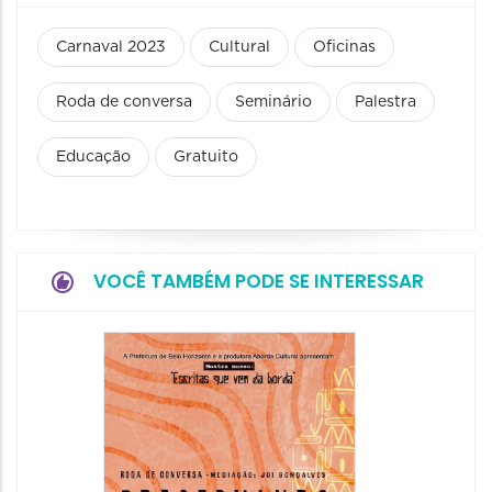
Carnaval 2023
Cultural
Oficinas
Roda de conversa
Seminário
Palestra
Educação
Gratuito
VOCÊ TAMBÉM PODE SE INTERESSAR
Festa
Italian
2026
08/08/20
08/08/202