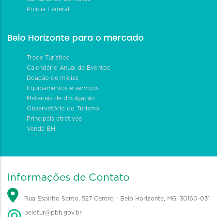
Polícia Federal
Belo Horizonte para o mercado
Trade Turístico
Calendário Anual de Eventos
Doação de mídias
Equipamentos e serviços
Materiais de divulgação
Observatório do Turismo
Principais atrativos
Venda BH
Informações de Contato
Rua Espírito Santo, 527 Centro - Belo Horizonte, MG, 30160-031
belotur@pbh.gov.br