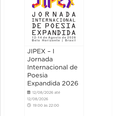
JIPEX – I
JIPEX –
Jornada
Jorna
Internacional de
Intern
Poesia
Poesia
Expandida 2026
Expan
12/08/2026 até
13/08/20
12/08/2026
13/08/2026
19:00 às 22:00
09:00 às