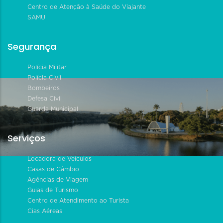
Centro de Atenção à Saúde do Viajante
SAMU
Segurança
Polícia Militar
Polícia Civil
Bombeiros
Defesa Civil
Guarda Municipal
Serviços
Locadora de Veículos
Casas de Câmbio
Agências de Viagem
Guias de Turismo
Centro de Atendimento ao Turista
Cias Aéreas