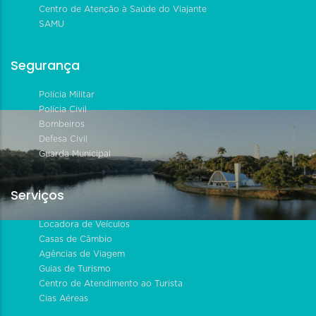
Centro de Atenção à Saúde do Viajante
SAMU
Segurança
Polícia Militar
Polícia Civil
Bombeiros
Defesa Civil
Guarda Municipal
Serviços
Locadora de Veículos
Casas de Câmbio
Agências de Viagem
Guias de Turismo
Centro de Atendimento ao Turista
Cias Aéreas