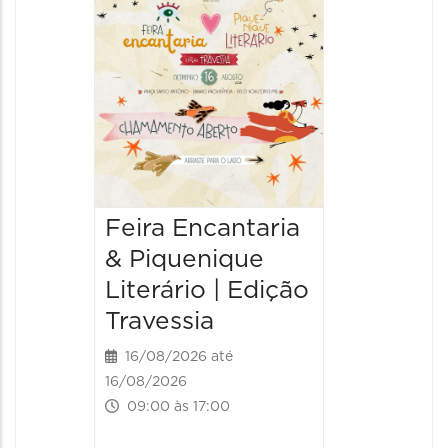
Narraç
Históri
20/08/20
20/08/202
10:00 às
Feira Encantaria
& Piquenique
Literário | Edição
Travessia
16/08/2026 até
16/08/2026
09:00 às 17:00