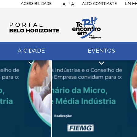
-
+
EN
F
ACESSIBILIDADE
ALTO CONTRASTE
A
A
PORTAL
BELO
HORIZONTE
A CIDADE
EVENTOS
ação
pal