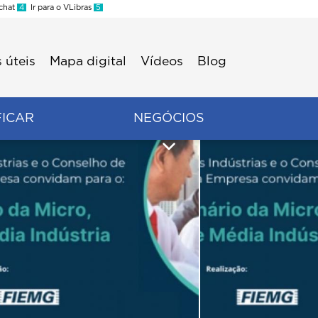
 chat
4
Ir para o VLibras
5
 úteis
Mapa digital
Vídeos
Blog
FICAR
NEGÓCIOS