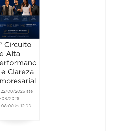
Horiz
25/08/2026 até
2026
25/08/2026
13:00 às 20:00
22/09/2
22/09/202
08:00 à
º Circuito
e Alta
erformanc
 e Clareza
mpresarial
22/08/2026 até
/08/2026
08:00 às 12:00