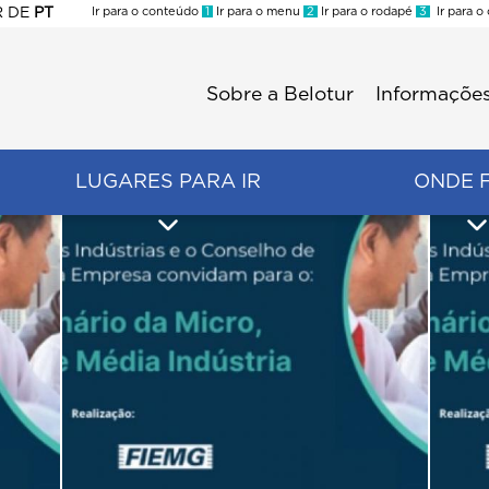
R
DE
PT
Ir para o conteúdo
1
Ir para o menu
2
Ir para o rodapé
3
Ir para o
ES
Sobre a Belotur
Informações
Menu
second
LUGARES PARA IR
ONDE 